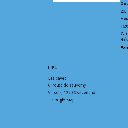
Dat
20,
Heu
16:0
Cat
d’É
Évè
LIEU
Les caves
6, route de sauverny
Versoix
,
1290
Switzerland
+ Google Map