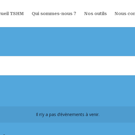
ueil TSHM
Qui sommes-nous ?
Nos outils
Nous con
Il n’y a pas d’évènements à venir.