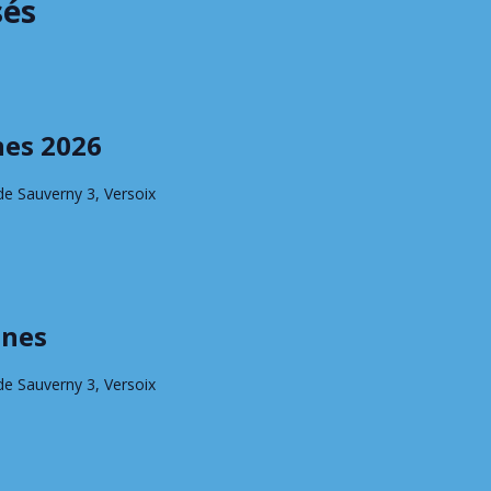
sés
nes 2026
de Sauverny 3, Versoix
unes
de Sauverny 3, Versoix