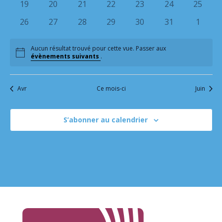
0
0
0
0
0
0
0
19
20
21
22
23
24
25
évènements
évènements
évènements
évènements
évènements
évènements
évènem
0
0
0
0
0
0
0
26
27
28
29
30
31
1
évènements
évènements
évènements
évènements
évènements
évènements
évène
Aucun résultat trouvé pour cette vue. Passer aux
Notice
évènements suivants
.
Avr
Ce mois-ci
Juin
S’abonner au calendrier