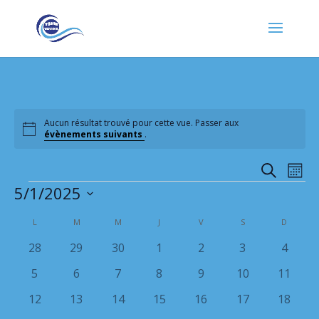
Aucun résultat trouvé pour cette vue. Passer aux
Notice
évènements suivants
.
Recher
Nav
Recherche
Mois
de
et
Évènements
5/1/2025
vu
naviga
Év
Sélectionnez
de
Calendrier
L
LUNDI
M
MARDI
M
MERCREDI
J
JEUDI
V
VENDREDI
S
SAMEDI
D
DIMANC
une
vues
de
date.
0
0
0
0
0
0
0
28
29
30
1
2
3
4
Évène
Évènements
évènements
évènements
évènements
évènements
évènements
évènements
évène
0
0
0
0
0
0
0
5
6
7
8
9
10
11
évènements
évènements
évènements
évènements
évènements
évènements
évènem
0
0
0
0
0
0
0
12
13
14
15
16
17
18
évènements
évènements
évènements
évènements
évènements
évènements
évènem